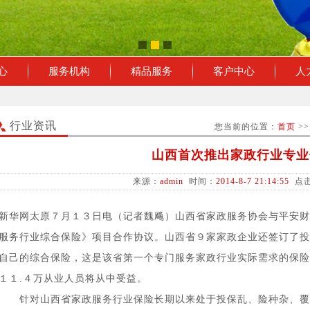
心
服务机构
精品服务
客户中心
人
行业资讯
您当前的位置：
首页
>
山西首次推出家政行业专业
来源：
admin
时间：
2014-8-7 21:14:55
点击
新华网太原７月１３日电（记者魏飚）山西省家政服务协会与平安财
服务行业综合保险》项目合作协议。山西省９家家政企业还签订了投
自己的综合保险，这是该省第一个专门服务家政行业实际需求的保险
１１.４万从业人员将从中受益。
针对山西省家政服务行业保险长期以来处于投保乱、险种杂、覆